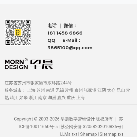
电话 ｜ 微信：
181 1458 6866
QQ ｜ E-Mail：
3865100@qq.com
江苏省苏州市张家港市东环路244号
服务城市：
上海
苏州
南通
无锡
常州
泰州
张家港
江阴
太仓
昆山
常
熟
靖江
如皋
浙江
南京
湖洲
嘉兴
重庆
上海
Copyright © 2003-2026 早晨数字营销设计 版权所有 ｜
苏
ICP备10011650号-5
| 苏公网安备 32058202010835号 |
LLMs.txt
|
Sitemap
|
Sitemap.txt