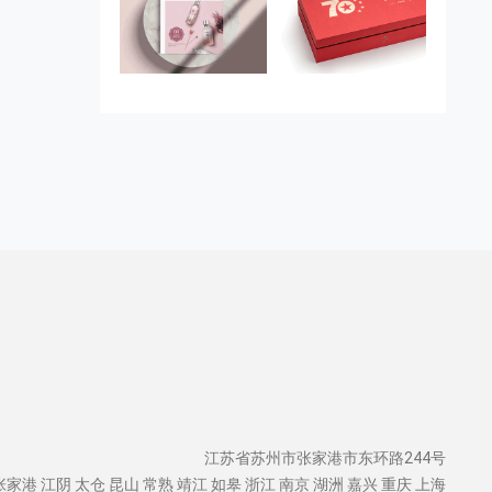
江苏省苏州市张家港市东环路244号
张家港
江阴
太仓
昆山
常熟
靖江
如皋
浙江
南京
湖洲
嘉兴
重庆
上海