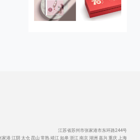
江苏省苏州市张家港市东环路244号
张家港
江阴
太仓
昆山
常熟
靖江
如皋
浙江
南京
湖洲
嘉兴
重庆
上海