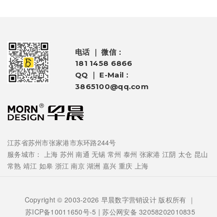
电话 ｜ 微信：
181 1458 6866
QQ ｜ E-Mail：
3865100@qq.com
江苏省苏州市张家港市东环路244号
服务城市：
上海
苏州
南通
无锡
常州
泰州
张家港
江阴
太仓
昆山
常熟
靖江
如皋
浙江
南京
湖洲
嘉兴
重庆
上海
Copyright © 2003-2026 早晨数字营销设计 版权所有 ｜
苏ICP备10011650号-5
| 苏公网安备 32058202010835