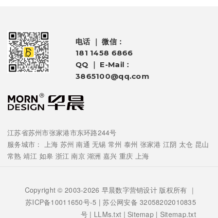
电话 ｜ 微信：
181 1458 6866
QQ ｜ E-Mail：
3865100@qq.com
江苏省苏州市张家港市东环路244号
服务城市：
上海
苏州
南通
无锡
常州
泰州
张家港
江阴
太仓
昆山
常熟
靖江
如皋
浙江
南京
湖洲
嘉兴
重庆
上海
Copyright © 2003-2026 早晨数字营销设计 版权所有 ｜
苏ICP备10011650号-5
| 苏公网安备 32058202010835
号 |
LLMs.txt
|
Sitemap
|
Sitemap.txt