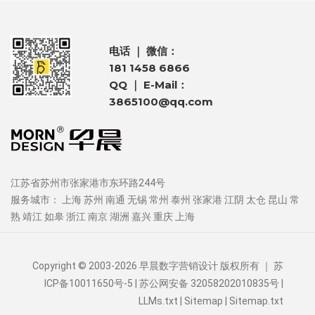
电话 ｜ 微信：
181 1458 6866
QQ ｜ E-Mail：
3865100@qq.com
江苏省苏州市张家港市东环路244号
服务城市：
上海
苏州
南通
无锡
常州
泰州
张家港
江阴
太仓
昆山
常
熟
靖江
如皋
浙江
南京
湖洲
嘉兴
重庆
上海
Copyright © 2003-2026 早晨数字营销设计 版权所有 ｜
苏
ICP备10011650号-5
| 苏公网安备 32058202010835号 |
LLMs.txt
|
Sitemap
|
Sitemap.txt