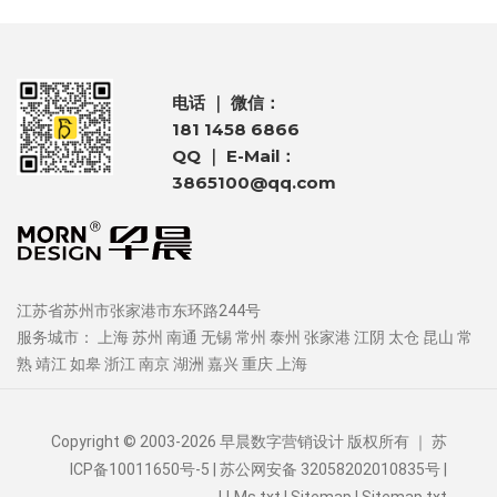
电话 ｜ 微信：
181 1458 6866
QQ ｜ E-Mail：
3865100@qq.com
江苏省苏州市张家港市东环路244号
服务城市：
上海
苏州
南通
无锡
常州
泰州
张家港
江阴
太仓
昆山
常
熟
靖江
如皋
浙江
南京
湖洲
嘉兴
重庆
上海
Copyright © 2003-2026 早晨数字营销设计 版权所有 ｜
苏
ICP备10011650号-5
| 苏公网安备 32058202010835号 |