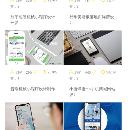
22/09
22/11
浏览：335
浏览：181
赞：2
赞：2
辰宇包装机械小程序设计
易华美墙板落地页详情设
开发
计
23/05
24/09
浏览：265
浏览：440
赞：1
赞：2
普瑞机械小程序设计制作
小蜜蜂蜜H5手机商城网站
设计