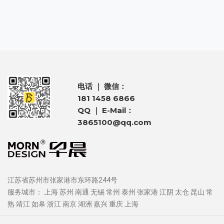
电话 ｜ 微信：
181 1458 6866
QQ ｜ E-Mail：
3865100@qq.com
江苏省苏州市张家港市东环路244号
服务城市：
上海
苏州
南通
无锡
常州
泰州
张家港
江阴
太仓
昆山
常
熟
靖江
如皋
浙江
南京
湖洲
嘉兴
重庆
上海