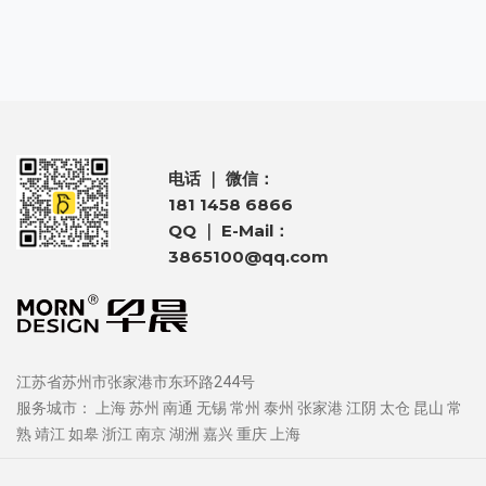
电话 ｜ 微信：
181 1458 6866
QQ ｜ E-Mail：
3865100@qq.com
江苏省苏州市张家港市东环路244号
服务城市：
上海
苏州
南通
无锡
常州
泰州
张家港
江阴
太仓
昆山
常
熟
靖江
如皋
浙江
南京
湖洲
嘉兴
重庆
上海