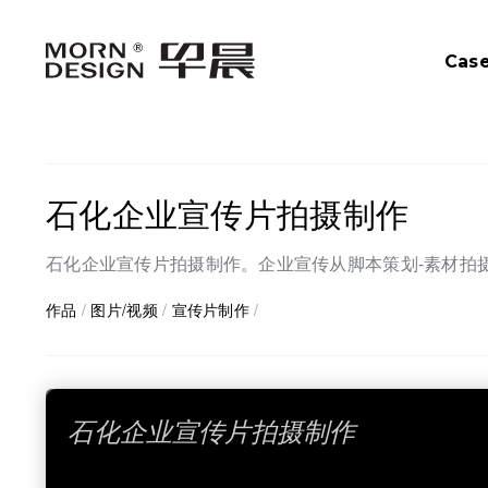
Cas
石化企业宣传片拍摄制作
石化企业宣传片拍摄制作。企业宣传从脚本策划-素材拍摄
作品
/
图片/视频
/
宣传片制作
/
石化企业宣传片拍摄制作