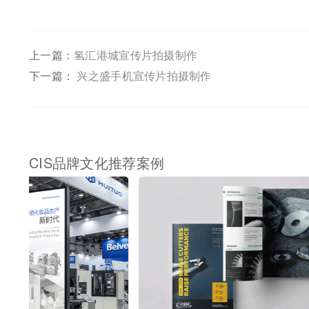
上一篇：
氢汇港城宣传片拍摄制作
下一篇：
兴之盛手机宣传片拍摄制作
CIS品牌文化推荐案例