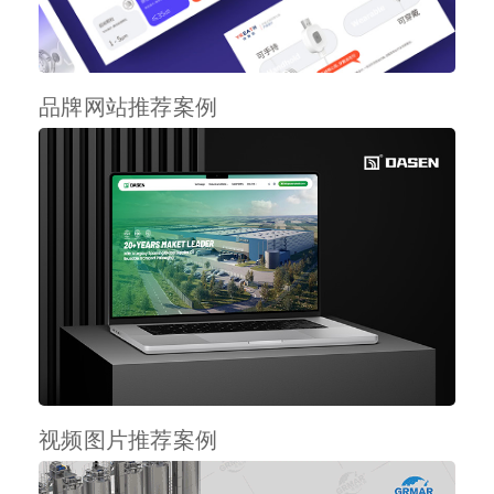
品牌网站推荐案例
视频图片推荐案例