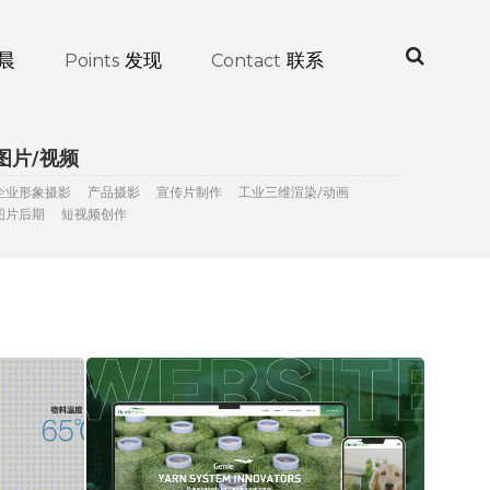
晨
发现
联系
Points
Contact
图片/视频
企业形象摄影
产品摄影
宣传片制作
工业三维渲染/动画
图片后期
短视频创作