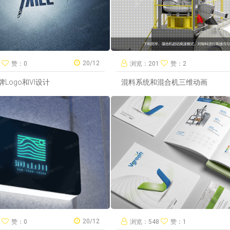
20/12
6
赞：0
浏览：201
赞：2
Logo和VI设计
混料系统和混合机三维动画
20/12
7
赞：0
浏览：548
赞：1