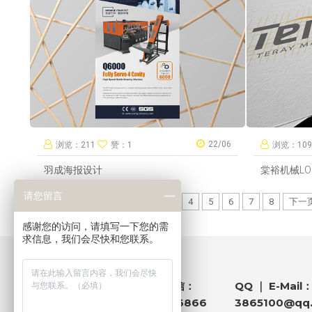
22/06
浏览：211
赞：1
浏览：10
羽成海报设计
棠裕机械LO
请您留言
共863条
上一页
1
2
3
4
5
6
7
8
下一
感谢您的访问，请填写一下您的需
求信息，我们会尽快和您联系。
QQ ｜ E-Mail
电话 ｜ 微信：
181 1458 6866
3865100@qq