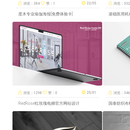
22/05
浏览：384
赞：1
浏览：33
度木专业瑜伽海报[免费体验卡]
凌稳医用耗
25/01
浏览：1298
赞：0
浏览：34
RedRose红玫瑰电梯官方网站设计
国泰纺织布