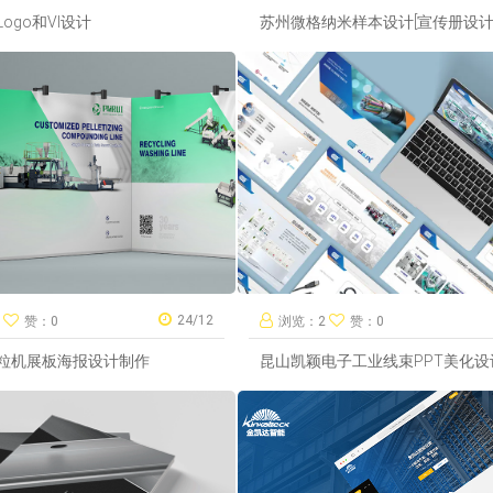
ogo和VI设计
苏州微格纳米样本设计[宣传册设计
24/12
7
赞：0
浏览：2
赞：0
粒机展板海报设计制作
昆山凯颖电子工业线束PPT美化设