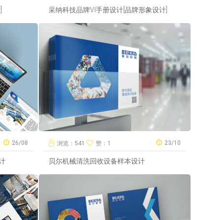
]
采纳科技品牌VI手册设计[品牌形象设计]
26/08
23/10
浏览：541
赞：1
计
贝尔机械清洗回收设备样本设计