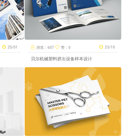
25/01
23/10
浏览：607
赞：0
贝尔机械塑料挤出设备样本设计