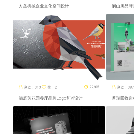
方圣机械企业文化空间设计
润山川品牌L
22/05
浏览：313
赞：2
浏览：38
满庭芳花园餐厅品牌Logo和VI设计
普瑞回收造