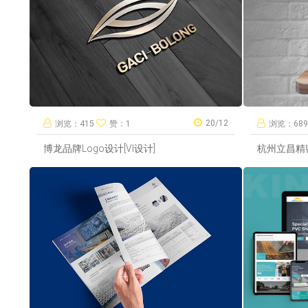
20/12
浏览：415
赞：1
浏览：68
博龙品牌Logo设计[VI设计]
杭州立昌精