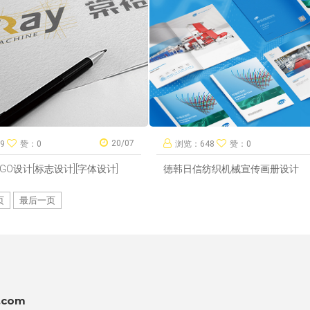
20/07
99
赞：0
浏览：648
赞：0
GO设计[标志设计][字体设计]
德韩日信纺织机械宣传画册设计
页
最后一页
：
.com